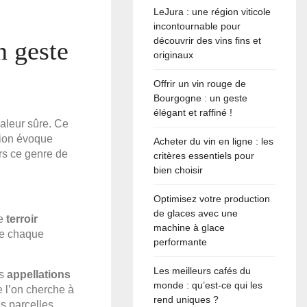
LeJura : une région viticole
incontournable pour
découvrir des vins fins et
n geste
originaux
Offrir un vin rouge de
Bourgogne : un geste
élégant et raffiné !
aleur sûre. Ce
égion évoque
Acheter du vin en ligne : les
rs ce genre de
critères essentiels pour
bien choisir
Optimisez votre production
de glaces avec une
Le
terroir
machine à glace
de chaque
performante
Les meilleurs cafés du
es
appellations
monde : qu’est-ce qui les
 l’on cherche à
rend uniques ?
s parcelles