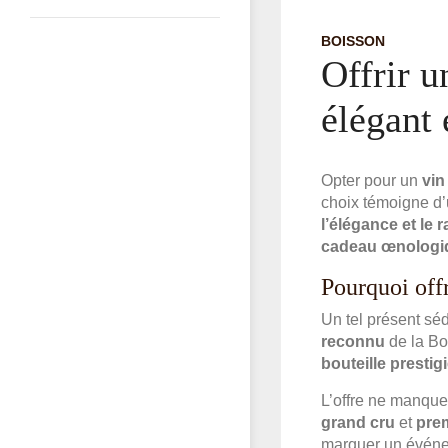
BOISSON
Offrir u
élégant 
Opter pour un
vin
choix témoigne d’u
l’élégance et le 
cadeau œnologi
Pourquoi off
Un tel présent sé
reconnu
de la Bo
bouteille prestig
L’offre ne manque
grand cru
et
prem
marquer un événem