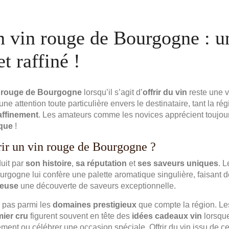
n vin rouge de Bourgogne : u
et raffiné !
 rouge de Bourgogne
lorsqu’il s’agit d’
offrir du vin
reste une v
ne attention toute particulière envers le destinataire, tant la r
raffinement
. Les amateurs comme les novices apprécient toujou
que
!
rir un vin rouge de Bourgogne ?
duit par
son histoire
,
sa réputation
et
ses saveurs uniques
. 
urgogne lui confère une palette aromatique singulière, faisant 
ieuse
une découverte de saveurs exceptionnelle.
 pas parmi les
domaines prestigieux
que compte la région. L
ier cru
figurent souvent en tête des
idées cadeaux vin
lorsque
ent ou célébrer une occasion spéciale. Offrir du vin issu de ce