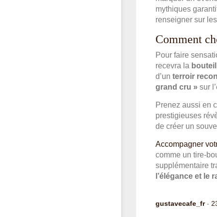
mythiques garantit
renseigner sur les
Comment choi
Pour faire sensati
recevra la
bouteil
d’un
terroir reco
grand cru »
sur l’
Prenez aussi en c
prestigieuses révè
de créer un souven
Accompagner votr
comme un tire-bou
supplémentaire tra
l’élégance et le 
gustavecafe_fr
-
2