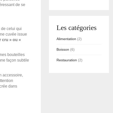
téressant de se
Les catégories
 de celui qui
une cuvée issue
Alimentation
(2)
r cru » ou «
Boisson
(6)
ines bouteilles
une façon subtile
Restauration
(2)
n accessoire,
ttention
ncrée dans