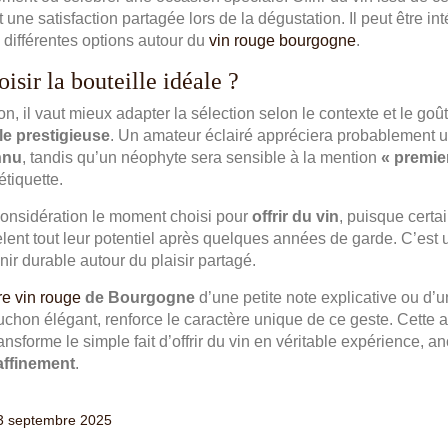
 une satisfaction partagée lors de la dégustation. Il peut être in
 différentes options autour du
vin rouge bourgogne
.
sir la bouteille idéale ?
on, il vaut mieux adapter la sélection selon le contexte et le goût
le prestigieuse
. Un amateur éclairé appréciera probablement 
nnu
, tandis qu’un néophyte sera sensible à la mention
« premie
étiquette.
onsidération le moment choisi pour
offrir du vin
, puisque certa
lent tout leur potentiel après quelques années de garde. C’est 
ir durable autour du plaisir partagé.
e vin rouge
de Bourgogne
d’une petite note explicative ou d’u
chon élégant, renforce le caractère unique de ce geste. Cette a
nsforme le simple fait d’offrir du vin en véritable expérience, a
raffinement
.
3 septembre 2025